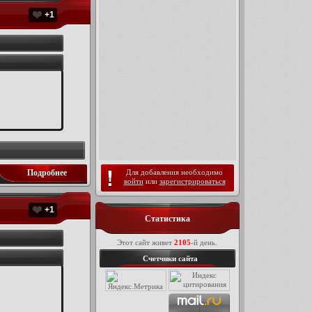
+1
Подробнее
Для добавления необходимо
войти
или
зарегистрироваться
+1
Статистика
Этот сайт живет
2105
-й день.
Счетчики сайта