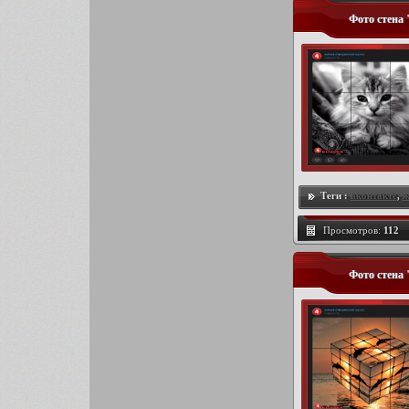
Фото стена
Теги :
вконтакте
,
ж
Просмотров:
112
Фото стена