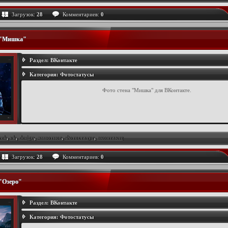
Загрузок:
28
Комментариев:
0
 "Мишка"
Раздел:
ВКонтакте
Категория:
Фотостатусы
Фото стена "Мишка" для ВКонтакте.
vek
,
vk
,
design
,
животное
,
Фотостатус
,
вконтакте
Загрузок:
28
Комментариев:
0
 "Озеро"
Раздел:
ВКонтакте
Категория:
Фотостатусы