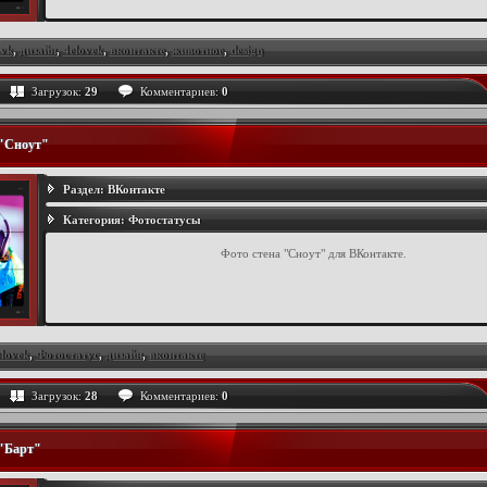
vk
,
дизайн
,
4elovek
,
вконтакте
,
животное
,
design
Загрузок:
29
Комментариев:
0
 "Сноут"
Раздел:
ВКонтакте
Категория:
Фотостатусы
Фото стена "Сноут" для ВКонтакте.
elovek
,
Фотостатус
,
дизайн
,
вконтакте
Загрузок:
28
Комментариев:
0
 "Барт"