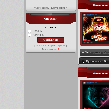
Фото стена
--=
Теги сайта
. /
Карта сайта
.=--
Опросник
Кто вы ?
Парень
Девушка
[
·
]
Результаты
Архив опросов
Всего ответов:
2
Теги :
дизайн
,
vk
,
d
Просмотров:
100
Фото стена