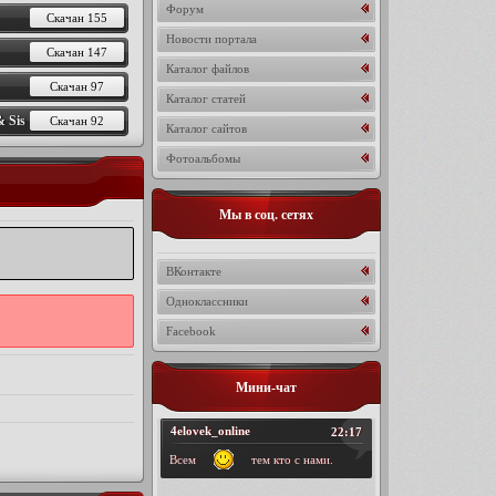
Форум
Скачан 155
Новости портала
Скачан 147
Каталог файлов
Скачан 97
Каталог статей
 Sis
Скачан 92
Каталог сайтов
Фотоальбомы
Мы в соц. сетях
ВКонтакте
Одноклассники
Facebook
Мини-чат