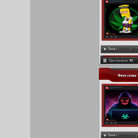
Теги :
4elovek
,
диз
Просмотров:
98
Фото стена
Теги :
Фотостатус
,