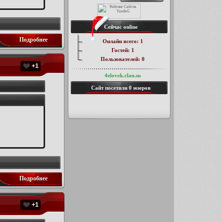
Сейчас online
Подробнее
Онлайн всего:
1
Гостей:
1
Пользователей:
0
+1
4elovek.clan.su
Сайт посетили
0 юзеров
Подробнее
+1