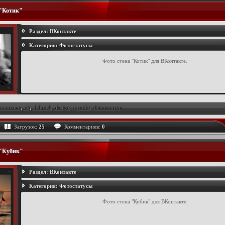
 "Котик"
Раздел:
ВКонтакте
Категория:
Фотостатусы
Фото стена "Котик" для ВКонтакте.
ивотное
,
vk
,
4elovek
,
design
,
дизайн
,
Фотостатус
Загрузок:
25
Комментариев:
0
 "Кубик"
Раздел:
ВКонтакте
Категория:
Фотостатусы
Фото стена "Кубик" для ВКонтакте.