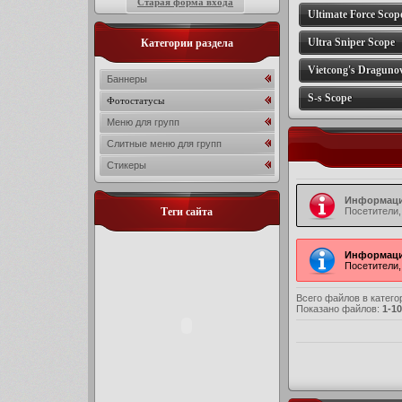
Старая форма входа
Ultimate Force Scop
Ultra Sniper Scope
Категории раздела
Vietcong's Draguno
Баннеры
S-s Scope
Фотостатусы
Меню для групп
Слитные меню для групп
Стикеры
Информаци
Теги сайта
Посетители,
Информаци
Посетители,
Всего файлов в катего
Показано файлов
:
1-10