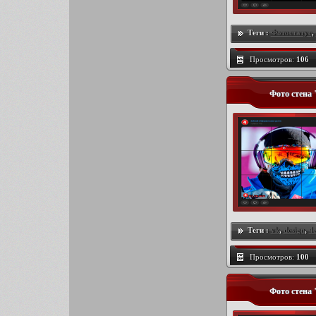
Теги :
Фотостатус
,
Просмотров:
106
Фото стена
Теги :
vk
,
design
,
4
Просмотров:
100
Фото стена