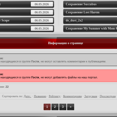
e
Сохранение Succubus
06.05.2026
Сохранение Lost Harem
06.05.2026
v Scope
de_dust_2x2
06.05.2026
Сохранение My Summer with Mom &
06.05.2026
Информация о странице
я:
 находящиеся в группе
Гости
, не могут оставлять комментарии к публикациям.
я:
 находящиеся в группе
Гости
, не могут добавлять файлы на наш портал.
рии
:
22
Сортировать по
:
Дате
·
Названию
·
Рейтингу
·
Комментариям
·
Загрузкам
·
Просмотрам
1
2
3
»