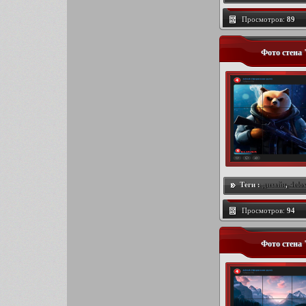
Просмотров:
89
Фото стена
Теги :
дизайн
,
4elo
Просмотров:
94
Фото стена