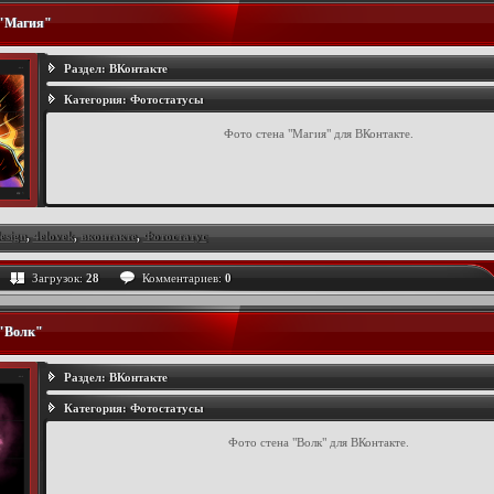
 "Магия"
Раздел:
ВКонтакте
Категория:
Фотостатусы
Фото стена "Магия" для ВКонтакте.
esign
,
4elovek
,
вконтакте
,
Фотостатус
Загрузок:
28
Комментариев:
0
 "Волк"
Раздел:
ВКонтакте
Категория:
Фотостатусы
Фото стена "Волк" для ВКонтакте.