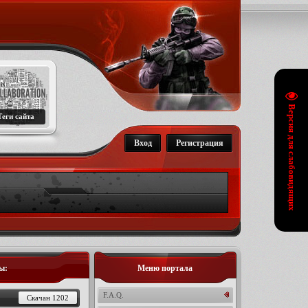
Версия для слабовидящих
Теги сайта
Вход
Регистрация
ы:
Меню портала
F.A.Q.
Скачан 1202