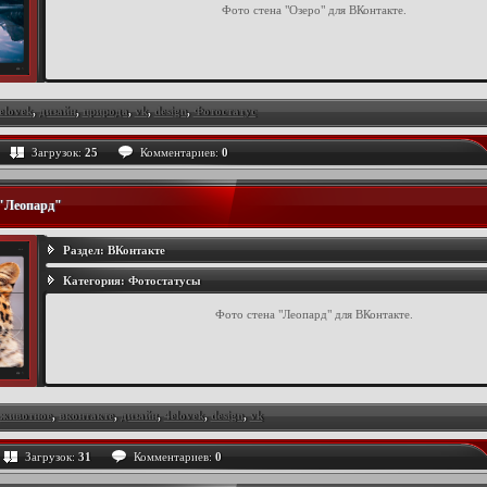
Фото стена "Озеро" для ВКонтакте.
elovek
,
дизайн
,
природа
,
vk
,
design
,
Фотостатус
Загрузок:
25
Комментариев:
0
 "Леопард"
Раздел:
ВКонтакте
Категория:
Фотостатусы
Фото стена "Леопард" для ВКонтакте.
животное
,
вконтакте
,
дизайн
,
4elovek
,
design
,
vk
Загрузок:
31
Комментариев:
0