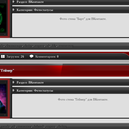
Раздел:
ВКонтакте
Категория:
Фотостатусы
Фото стена "Барт" для ВКонтакте.
айн
,
Фотостатус
,
design
,
парень
,
vk
,
18+
,
вконтакте
Загрузок:
26
Комментариев:
0
 "Геймер"
Раздел:
ВКонтакте
Категория:
Фотостатусы
Фото стена "Геймер" для ВКонтакте.
дизайн
,
vk
,
вконтакте
,
4elovek
,
парень
,
design