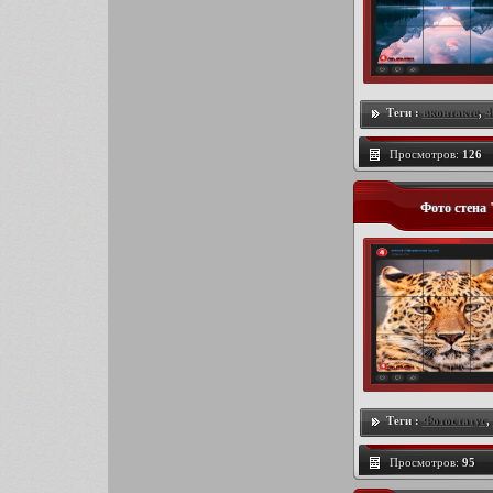
Теги :
вконтакте
,
4
Просмотров:
126
Фото стена
Теги :
Фотостатус
,
Просмотров:
95