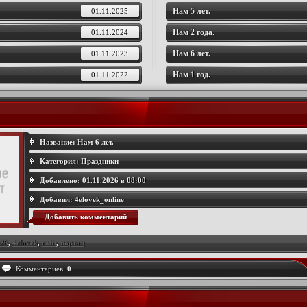
Нам 5 лет.
01.11.2025
Нам 2 года.
01.11.2024
Нам 6 лет.
01.11.2023
Нам 1 год.
01.11.2022
Название:
Нам 6 лет.
Категория:
Праздники
Добавлено:
01.11.2026 в 08:00
Добавил:
4elovek_online
Добавить комментарий
26
,
4elovek
,
сайт
,
портал
Комментариев:
0