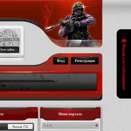
Версия для слабовидящих
Теги сайта
Вход
Регистрация
ти:
Меню портала
F.A.Q.
Читали 732