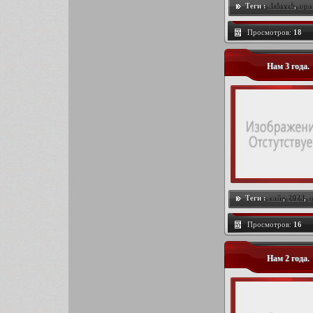
Теги :
4elovek
,
пра
Просмотров:
18
Нам 3 года.
Теги :
сайт
,
2023
,
п
Просмотров:
16
Нам 2 года.