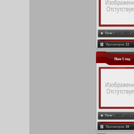
Теги :
сайт
,
2022
,
п
Просмотров:
22
Нам 1 год.
Теги :
2021
,
сайт
,
п
Просмотров:
20