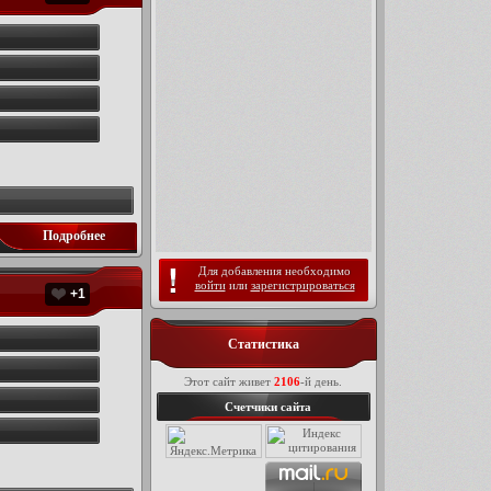
Подробнее
Для добавления необходимо
войти
или
зарегистрироваться
+1
Статистика
Этот сайт живет
2106
-й день.
Счетчики сайта