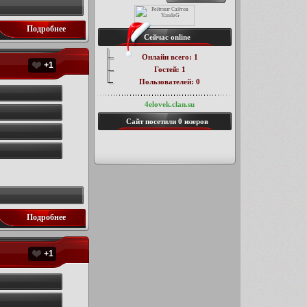
Подробнее
Сейчас online
Онлайн всего:
1
+1
Гостей:
1
Пользователей:
0
4elovek.clan.su
Сайт посетили
0 юзеров
Подробнее
+1