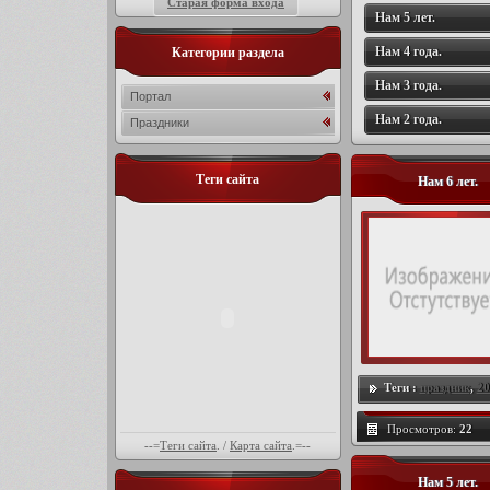
Старая форма входа
Нам 5 лет.
Нам 4 года.
Категории раздела
Нам 3 года.
Портал
Нам 2 года.
Праздники
Теги сайта
Нам 6 лет.
Теги :
праздник
,
20
Просмотров:
22
--=
Теги сайта
. /
Карта сайта
.=--
Нам 5 лет.