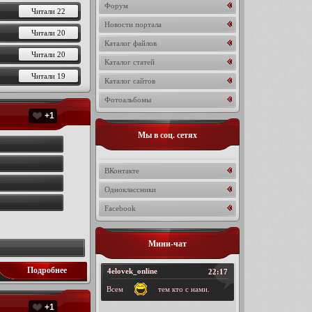
Форум
Читали 22
Новости портала
Читали 20
Каталог файлов
Читали 20
Каталог статей
Читали 19
Каталог сайтов
Фотоальбомы
+1
Мы в соц. сетях
ВКонтакте
Одноклассники
Facebook
Мини-чат
Подробнее
+1