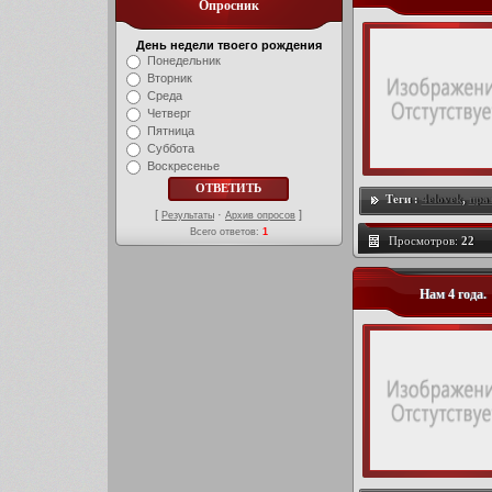
Опросник
День недели твоего рождения
Понедельник
Вторник
Среда
Четверг
Пятница
Суббота
Воскресенье
Теги :
4elovek
,
пра
[
·
]
Результаты
Архив опросов
Всего ответов:
1
Просмотров:
22
Нам 4 года.