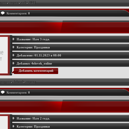
здник
,
портал
,
сайт
,
2024
Комментариев:
0
Название:
Нам 3 года.
Категория:
Праздники
Добавлено:
01.11.2023 в 08:00
Добавил:
4elovek_online
Добавить комментарий
раздник
,
4elovek
,
портал
Комментариев:
0
Название:
Нам 2 года.
Категория:
Праздники