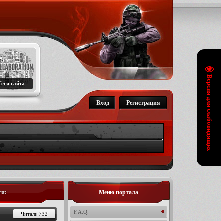
Версия для слабовидящих
Теги сайта
Вход
Регистрация
ти:
Меню портала
F.A.Q.
Читали 732