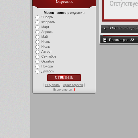
Опросник
Месяц твоего рождения
Январь
Февраль
Март
Теги :
4elovek
,
пр
Апрель
Май
Просмотров:
22
Июнь
Июль
Август
Сентябрь
Октябрь
Ноябрь
Декабрь
[
·
]
Результаты
Архив опросов
Всего ответов:
1