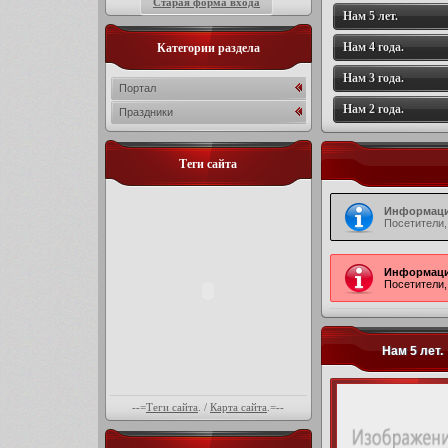
Старая форма входа
Нам 5 лет.
Нам 4 года.
Категории раздела
Нам 3 года.
Портал
Нам 2 года.
Праздники
Теги сайта
Информаци
Посетители,
Информаци
Посетители,
Нам 5 лет.
--=
Теги сайта
. /
Карта сайта
.=--