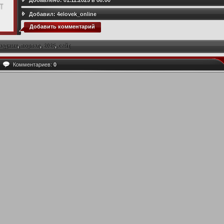
Добавлено:
01.11.2025 в 08:00
Добавил:
4elovek_online
Добавить комментарий
аздник
,
портал
,
2025
,
сайт
Комментариев:
0