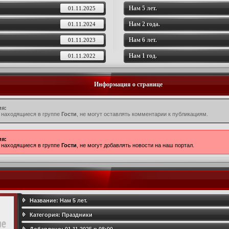
Нам 5 лет.
01.11.2025
Нам 2 года.
01.11.2024
Нам 6 лет.
01.11.2023
Нам 1 год.
01.11.2022
Информация о странице
я:
 находящиеся в группе
Гости
, не могут оставлять комментарии к публикациям.
я:
 находящиеся в группе
Гости
, не могут добавлять новости на наш портал.
Название:
Нам 5 лет.
Категория:
Праздники